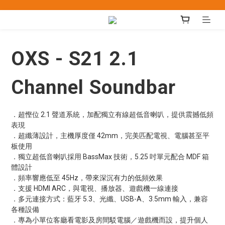
OXS - S21 2.1
Channel Soundbar
．超慳位 2.1 聲道系統，加配獨立有線超低音喇叭，提供震撼低頻
表現
．超纖薄設計，主機厚度僅 42mm，完美匹配電視、電腦甚至平
板使用
．獨立超低音喇叭採用 BassMax 技術，5.25 吋單元配合 MDF 箱
體設計
．頻率響應低至 45Hz，帶來深沉有力的低頻效果
．支援 HDMI ARC，與電視、播放器、遊戲機一線連接
．多元連接方式：藍牙 5.3、光纖、USB-A、3.5mm 輸入，兼容
各種設備
．專為小單位客廳看電影及房間駁電腦／遊戲機而設，提升個人