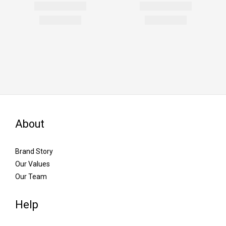
About
Brand Story
Our Values
Our Team
Help