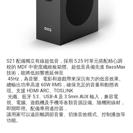
S21 配備獨立有線超低音，採用 5.25 吋單元搭配精心調
校的 MDF 中密度纖維板箱體。超低音具備先進 BassMax
技術，能將低頻響應延伸至
45Hz，為音樂、電影和遊戲帶來深沉有力的低音效果。
總輸出功率高達 60W RMS，確保充足的音量和動態表
現。
支援 HDMI ARC、TOSLINK
光纖、藍牙 5.3、USB-A 及 3.5mm AUX 輸入，兼容電
視、電腦、遊戲機及手機等各類音源設備。隨機附線材，
即開即用。配備專用遙控器，
讓用家可以遠距離調節音量、切換音效模式、控制播放等
功能。