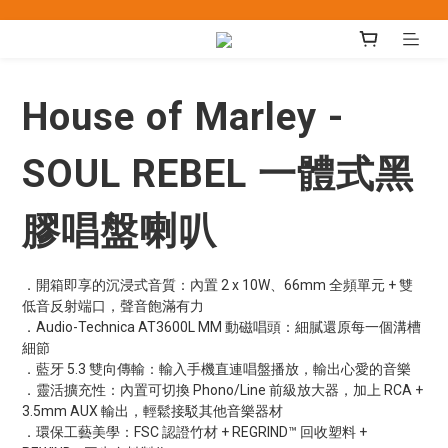
House of Marley -
SOUL REBEL 一體式黑
膠唱盤喇叭
．開箱即享的沉浸式音質：內置 2 x 10W、66mm 全頻單元 + 雙
低音反射端口，聲音飽滿有力
．Audio-Technica AT3600L MM 動磁唱頭：細膩還原每一個溝槽
細節
．藍牙 5.3 雙向傳輸：輸入手機直連唱盤播放，輸出心愛的音樂
．靈活擴充性：內置可切換 Phono/Line 前級放大器，加上 RCA + 
3.5mm AUX 輸出，輕鬆接駁其他音樂器材
．環保工藝美學：FSC 認證竹材 + REGRIND™ 回收塑料 + 