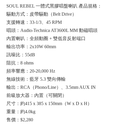
SOUL REBEL 一體式黑膠唱盤喇叭 產品規格：
驅動方式：皮帶驅動（Belt Drive）
支援轉速：33-1/3、45 RPM
唱頭：Audio-Technica AT3600L MM 動磁唱頭
內置喇叭：全頻動圈 + 雙低音反射端口
輸出功率：2x10W 60mm
訊噪比：55dB
阻抗：8 ohms
頻率響應：20-20,000 Hz
無線技術：藍牙 5.3 雙向傳輸
輸出：RCA（Phono/Line）、3.5mm AUX IN
前級放大器：內置（可關閉）
尺寸：約415 x 385 x 150mm（W x D x H）
重量：約4.0kg
售價：$2,280