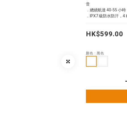
音
．總續航達 40-55 
．IPX7 級防水防汗，
HK$599.00
顏色
: 黑色